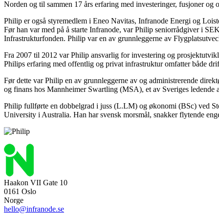
Norden og til sammen 17 års erfaring med investeringer, fusjoner og 
Philip er også styremedlem i Eneo Navitas, Infranode Energi og Loist
Før han var med på å starte Infranode, var Philip seniorrådgiver i SE
Infrastrukturfonden. Philip var en av grunnleggerne av Flygplatsutveckl
Fra 2007 til 2012 var Philip ansvarlig for investering og prosjektutvikl
Philips erfaring med offentlig og privat infrastruktur omfatter både dr
Før dette var Philip en av grunnleggerne av og administrerende direk
og finans hos Mannheimer Swartling (MSA), et av Sveriges ledende a
Philip fullførte en dobbelgrad i juss (L.LM) og økonomi (BSc) ved 
University i Australia. Han har svensk morsmål, snakker flytende eng
Haakon VII Gate 10
0161 Oslo
Norge
hello@infranode.se