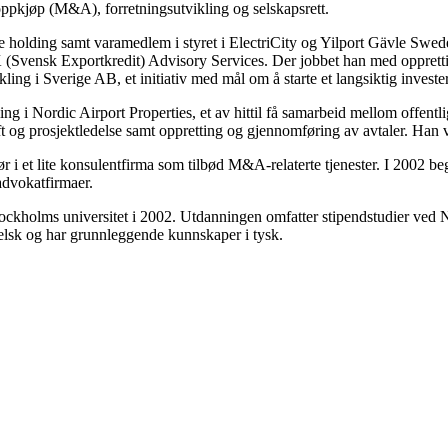
oppkjøp (M&A), forretningsutvikling og selskapsrett.
e holding samt varamedlem i styret i ElectriCity og Yilport Gävle Swed
K (Svensk Exportkredit) Advisory Services. Der jobbet han med oppretti
ing i Sverige AB, et initiativ med mål om å starte et langsiktig invester
ing i Nordic Airport Properties, et av hittil få samarbeid mellom offentli
ift og prosjektledelse samt oppretting og gjennomføring av avtaler. Han v
tør i et lite konsulentfirma som tilbød M&A-relaterte tjenester. I 2002
dvokatfirmaer.
Stockholms universitet i 2002. Utdanningen omfatter stipendstudier 
elsk og har grunnleggende kunnskaper i tysk.