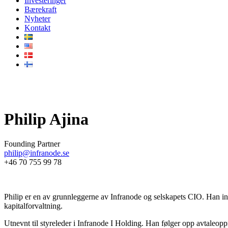
Investeringer
Bærekraft
Nyheter
Kontakt
Vårt team
Philip Ajina
Founding Partner
philip@infranode.se
+46 70 755 99 78
Philip er en av grunnleggerne av Infranode og selskapets CIO. Han inng
kapitalforvaltning.
Utnevnt til styreleder i Infranode I Holding. Han følger opp avtaleopp