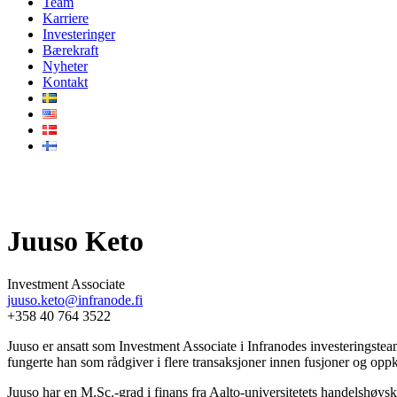
Team
Karriere
Investeringer
Bærekraft
Nyheter
Kontakt
Vårt team
Juuso Keto
Investment Associate
juuso.keto@infranode.fi
+358 40 764 3522
Juuso er ansatt som Investment Associate i Infranodes investeringste
fungerte han som rådgiver i flere transaksjoner innen fusjoner og o
Juuso har en M.Sc.-grad i finans fra Aalto-universitetets handelshøysko