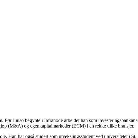
am. Før Juuso begynte i Infranode arbeidet han som investeringsbankan
ppkjøp (M&A) og egenkapitalmarkeder (ECM) i en rekke ulike bransjer.
le. Han har også studert som utvekslingsstudent ved universitetet i St. G