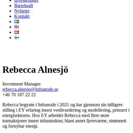
Investeringer
Bærekraft
Nyheter
Kontakt
Vårt team
Rebecca Alnesjö
Investment Manager
rebecca.alnesjo@infranode.se
+46 70 187 22 22
Rebecca begynte i Infranode i 2021 og har gjennom sin tidligere
stilling i EY erfaring innen verdivurdering og modellering, primært i
energisektoren. Hos EY arbeidet Rebecca med flere store
transaksjoner innen infrastruktur, blant annet fjernvarme, strømnett
og fornybar energi.