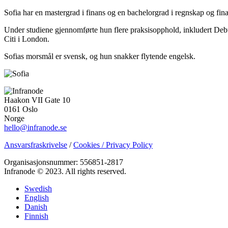
Sofia har en mastergrad i finans og en bachelorgrad i regnskap og fi
Under studiene gjennomførte hun flere praksisopphold, inkludert D
Citi i London.
Sofias morsmål er svensk, og hun snakker flytende engelsk.
Haakon VII Gate 10
0161 Oslo
Norge
hello@infranode.se
Ansvarsfraskrivelse
/
Cookies / Privacy Policy
Organisasjonsnummer: 556851-2817
Infranode © 2023. All rights reserved.
Swedish
English
Danish
Finnish