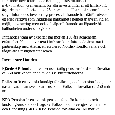
Infranode investerar i både befintlig infrastruktur och i
nybyggnation. Gemensamt för alla investeringar är ett långsiktigt
ägande med en horisont på 25 år och att hållbarhet är centralt i varje
steg i Infranodes investeringsprocess. Infranode har därför utvecklat
ett eget verktyg som inkluderar hållbarhet i helhetsanalysen vid en
möjlig investering men också hjälper Infranode att löpande öka
hållbarheten under sitt ägande.
Infranodes team av experter har mer än 150 års gemensam
erfarenhet från att investera i infrastruktur. Infranode är startat i
partnerskap med Areim, en etablerad Nordisk fondförvaltare och
rådgivare i fastighetsbranschen.
Investerare i fonden
Fjärde AP-fonden
är en svensk statlig pensionsfond som förvaltar
ca 350 mdr kr och är en av de s.k. buffertfonderna.
Folksam
är ett svenskt kundägt försäkrings- och pensionsbolag där
nästan varannan svensk är försäkrad. Folksam förvaltar ca 250 mdr
kr.
KPA Pension
är en svensk pensionsfond för kommun- och
landstingsanställda och ägs av Folksam och Sveriges Kommuner
och Landsting (SKL). KPA Pension förvaltar ca 160 mdr kr.