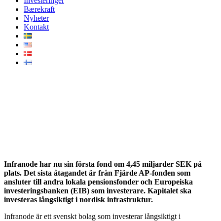
Investeringer
Bærekraft
Nyheter
Kontakt
Infranode stänger miljardfond
för investeringar i nordisk
infrastruktur
Infranode har nu sin första fond om 4,45 miljarder SEK på
plats. Det sista åtagandet är från Fjärde AP-fonden som
ansluter till andra lokala pensionsfonder och Europeiska
investeringsbanken (EIB) som investerare. Kapitalet ska
investeras långsiktigt i nordisk infrastruktur.
Infranode är ett svenskt bolag som investerar långsiktigt i