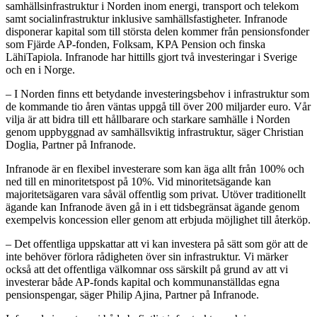
samhällsinfrastruktur i Norden inom energi, transport och telekom
samt socialinfrastruktur inklusive samhällsfastigheter. Infranode
disponerar kapital som till största delen kommer från pensionsfonder
som Fjärde AP-fonden, Folksam, KPA Pension och finska
LähiTapiola. Infranode har hittills gjort två investeringar i Sverige
och en i Norge.
– I Norden finns ett betydande investeringsbehov i infrastruktur som
de kommande tio åren väntas uppgå till över 200 miljarder euro. Vår
vilja är att bidra till ett hållbarare och starkare samhälle i Norden
genom uppbyggnad av samhällsviktig infrastruktur, säger Christian
Doglia, Partner på Infranode.
Infranode är en flexibel investerare som kan äga allt från 100% och
ned till en minoritetspost på 10%. Vid minoritetsägande kan
majoritetsägaren vara såväl offentlig som privat. Utöver traditionellt
ägande kan Infranode även gå in i ett tidsbegränsat ägande genom
exempelvis koncession eller genom att erbjuda möjlighet till återköp.
– Det offentliga uppskattar att vi kan investera på sätt som gör att de
inte behöver förlora rådigheten över sin infrastruktur. Vi märker
också att det offentliga välkomnar oss särskilt på grund av att vi
investerar både AP-fonds kapital och kommunanställdas egna
pensionspengar, säger Philip Ajina, Partner på Infranode.