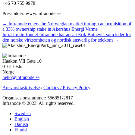
+46 70 755 9978
Pressbilder: www.infranode.se
Posts
← Infranode enters the Norwegian market through an acquisition of
a 33% ownership stake in Akershus Energi Varme
navigation
Infrastrukturfondet Infranode har ansatt Erik Botnevik som leder for
den norske virksomheten og nordisk ansvarlig for telekom →
Haakon VII Gate 10
0161 Oslo
Norge
hello@infranode.se
Ansvarsfraskrivelse
/
Cookies / Privacy Policy
Organisasjonsnummer: 556851-2817
Infranode © 2023. All rights reserved.
Swedish
English
Danish
Finnish